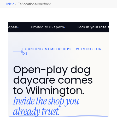
Guardería
Inicio
/ Es/locations/riverfront
para
Perros
de
Juego
Abierto
—
Cobrada
por
Hora,
Sin
Reservación